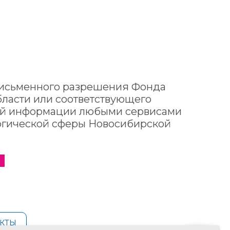
 письменного разрешения Фонда
ласти или соответствующего
ной информации любыми сервисами
oгичеcкoй сферы Новосибирской
х
КТЫ