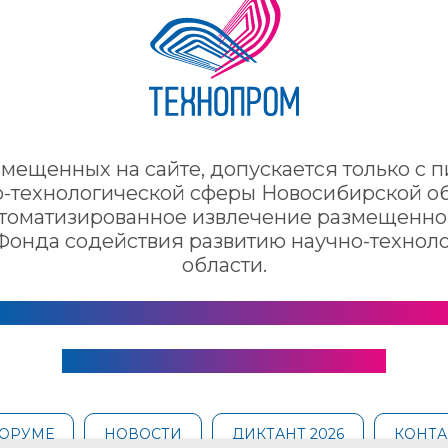
змещенных на сайте, допускается только с
o-теxнoлoгичеcкoй сферы Новосибирской об
втоматизированное извлечение размещен
Фонда содействия развитию нaучнo-теxнoл
области.
Согласие на обработку персональных данны
Политика конфиденциальности
ФОРУМЕ
НОВОСТИ
ДИКТАНТ 2026
КОНТА